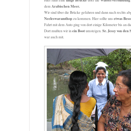
lange Brücke
Wasserverbindung
Hier führt eine
über die
Arabischen Meer.
dem
Wir sind über die Brücke gefahren und dann nach rechts a
Neeleswaramthop
etwas Bes
zu kommen. Hier sollte uns
Fahrt mit dem Auto ging von dort einige Kilometer bis an d
ein Boot
Sr. Jessy von den
Dort mußten wir in
umsteigen.
war auch mit.