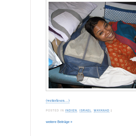
(weiterlesen…)
POSTED IN
INDIEN
,
ISRAEL
,
WAYANAD
|
weitere Beiträge »