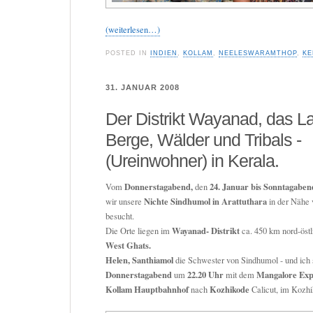
(weiterlesen…)
POSTED IN
INDIEN
,
KOLLAM
,
NEELESWARAMTHOP
,
KE
31. JANUAR 2008
Der Distrikt Wayanad, das L
Berge, Wälder und Tribals -
(Ureinwohner) in Kerala.
Donnerstagabend,
24. Januar bis Sonntagaben
Vom
den
Nichte Sindhumol in Arattuthara
wir unsere
in der Nähe
besucht.
Wayanad- Distrikt
Die Orte liegen im
ca. 450 km nord-öst
West Ghats.
Helen, Santhiamol
die Schwester von Sindhumol - und ich
Donnerstagabend
22.20 Uhr
Mangalore Exp
um
mit dem
Kollam Hauptbahnhof
Kozhikode
nach
Calicut, im Kozhi