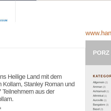
SSUM
www.han
PORZ 
 ins Heilige Land mit dem
KATEGOR
n Kollam, Stanley Roman und
Allgemein
(2)
Amman
(2)
7 Teilnehmern aus der
Ashtamudi
(1)
Athrinkal
(1)
llam.
Auroville
(1)
Bangalore
(3)
8
Basel
(3)