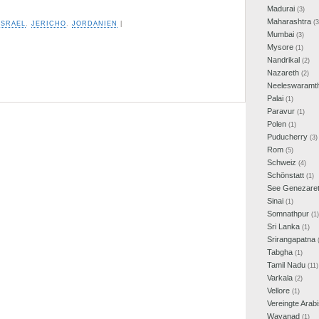
Madurai
(3)
Maharashtra
(3
ISRAEL
,
JERICHO
,
JORDANIEN
|
Mumbai
(3)
Mysore
(1)
Nandrikal
(2)
Nazareth
(2)
Neeleswaramt
Palai
(1)
Paravur
(1)
Polen
(1)
Puducherry
(3)
Rom
(5)
Schweiz
(4)
Schönstatt
(1)
See Genezare
Sinai
(1)
Somnathpur
(1)
Sri Lanka
(1)
Srirangapatna
(
Tabgha
(1)
Tamil Nadu
(11)
Varkala
(2)
Vellore
(1)
Vereingte Arab
Wayanad
(1)