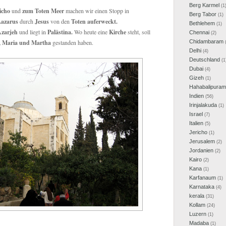
Berg Karmel
(1
icho
und
zum Toten Meer
machen wir einen Stopp in
Berg Tabor
(1)
azarus
durch
Jesus
von den
Toten auferweckt.
Bethlehem
(1)
Azarjeh
und liegt in
Palästina.
Wo heute eine
Kirche
steht, soll
Chennai
(2)
, Maria und Martha
gestanden haben.
Chidambaram
(
Delhi
(4)
Deutschland
(1
Dubai
(4)
Gizeh
(1)
Hahabalipuram
Indien
(56)
Irinjalakuda
(1)
Israel
(7)
Italien
(5)
Jericho
(1)
Jerusalem
(2)
Jordanien
(2)
Kairo
(2)
Kana
(1)
Karfanaum
(1)
Karnataka
(4)
kerala
(31)
Kollam
(24)
Luzern
(1)
Madaba
(1)